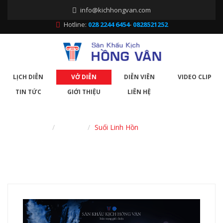
info@kichhongvan.com
Hotline:
028 2244 6454
-
0828521252
LỊCH DIỄN
VỞ DIỄN
DIỄN VIÊN
VIDEO CLIP
TIN TỨC
GIỚI THIỆU
LIÊN HỆ
Trang chủ
Vở diễn
Suối Linh Hồn