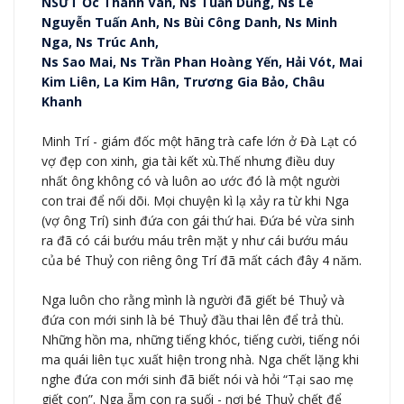
NSƯT Ốc Thanh Vân, Ns Tuấn Dũng, Ns Lê
Nguyễn Tuấn Anh, Ns Bùi Công Danh, Ns Minh
Nga, Ns Trúc Anh,
Ns Sao Mai, Ns Trần Phan Hoàng Yến, Hải Vót, Mai
Kim Liên, La Kim Hân, Trương Gia Bảo, Châu
Khanh
Minh Trí - giám đốc một hãng trà cafe lớn ở Đà Lạt có
vợ đẹp con xinh, gia tài kết xù.Thế nhưng điều duy
nhất ông không có và luôn ao ước đó là một người
con trai để nối dõi. Mọi chuyện kì lạ xảy ra từ khi Nga
(vợ ông Trí) sinh đứa con gái thứ hai. Đứa bé vừa sinh
ra đã có cái bướu máu trên mặt y như cái bướu máu
của bé Thuỷ con riêng ông Trí đã mất cách đây 4 năm.
Nga luôn cho rằng mình là người đã giết bé Thuỷ và
đứa con mới sinh là bé Thuỷ đầu thai lên để trả thù.
Những hồn ma, những tiếng khóc, tiếng cười, tiếng nói
ma quái liên tục xuất hiện trong nhà. Nga chết lặng khi
nghe đứa con mới sinh đã biết nói và hỏi “Tại sao mẹ
giết con”. Nga ẵm con ra suối - nơi bé Thuỷ chết để