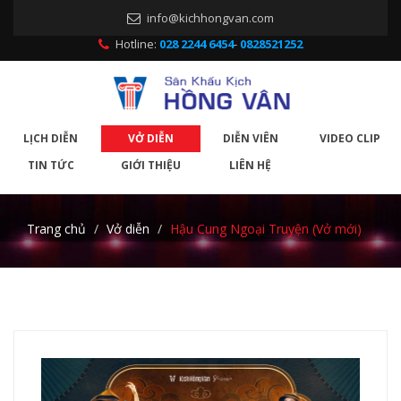
info@kichhongvan.com
Hotline:
028 2244 6454
-
0828521252
LỊCH DIỄN
VỞ DIỄN
DIỄN VIÊN
VIDEO CLIP
TIN TỨC
GIỚI THIỆU
LIÊN HỆ
Trang chủ
Vở diễn
Hậu Cung Ngoại Truyện (Vở mới)