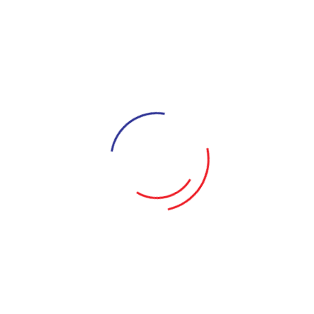
Lạc Hoàng Long - Bảo
Minh Nga - Sương
Trần Phan Hoàng Yến - Nhi
Nguyễn Thị Hoa Trang - Vợ Ông Sơn
Trương Mỹ Mỹ - My
Châu Nhật Tín - Hùng Sẹo
Hiền Phương - Hiền
Tô Kim Ngân - Chủ Hụi
Trương Gia Bảo - Thu Hụi
Tóm tắt nội dung