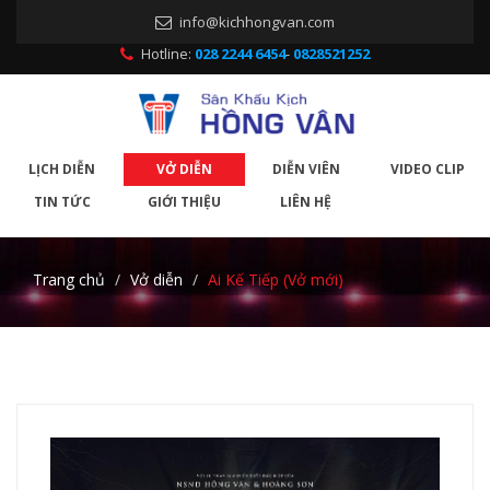
info@kichhongvan.com
Hotline:
028 2244 6454
-
0828521252
LỊCH DIỄN
VỞ DIỄN
DIỄN VIÊN
VIDEO CLIP
TIN TỨC
GIỚI THIỆU
LIÊN HỆ
Trang chủ
Vở diễn
Ai Kế Tiếp (Vở mới)