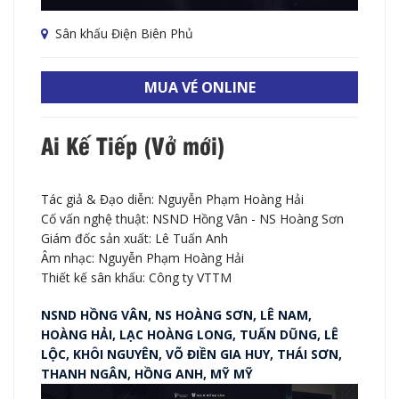
Sân khấu Điện Biên Phủ
MUA VÉ ONLINE
Ai Kế Tiếp (Vở mới)
Tác giả & Đạo diễn: Nguyễn Phạm Hoàng Hải
Cố vấn nghệ thuật: NSND Hồng Vân - NS Hoàng Sơn
Giám đốc sản xuất: Lê Tuấn Anh
Âm nhạc: Nguyễn Phạm Hoàng Hải
Thiết kế sân khấu: Công ty VTTM
NSND HỒNG VÂN, NS HOÀNG SƠN, LÊ NAM,
HOÀNG HẢI, LẠC HOÀNG LONG, TUẤN DŨNG, LÊ
LỘC, KHÔI NGUYÊN, VÕ ĐIỀN GIA HUY, THÁI SƠN,
THANH NGÂN, HỒNG ANH, MỸ MỸ