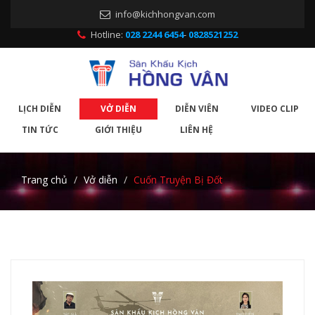
info@kichhongvan.com
Hotline:
028 2244 6454
-
0828521252
LỊCH DIỄN
VỞ DIỄN
DIỄN VIÊN
VIDEO CLIP
TIN TỨC
GIỚI THIỆU
LIÊN HỆ
Trang chủ
Vở diễn
Cuốn Truyện Bị Đốt