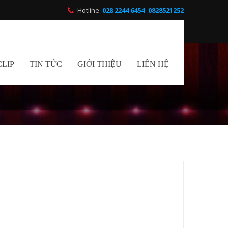
Hotline:
028 2244 6454
-
0828521252
CLIP
TIN TỨC
GIỚI THIỆU
LIÊN HỆ