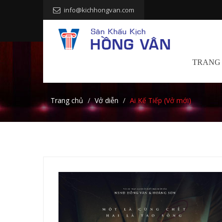
info@kichhongvan.com
TRANG
Trang chủ
Vở diễn
Ai Kế Tiếp (Vở mới)